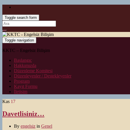
Toggle search form
Search
for:
Toggle navigation
KKTC – Engelsiz Bilişim
Başlangıç
Hakkımızda
Düzenleme Komitesi
Düzenleyenler / Destekleyenler
Program
Kayıt Formu
İletişim
Kas
17
Davetlisiniz…
By
engelsiz
in
Genel