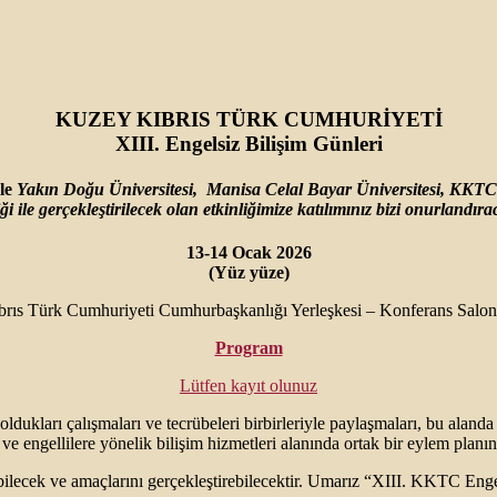
KUZEY KIBRIS TÜRK CUMHURİYETİ
XIII. Engelsiz Bilişim Günleri
yle
Yakın Doğu Üniversitesi,
Manisa Celal Bayar Üniversitesi,
KKTC 
iği ile gerçekleştirilecek olan etkinliğimize katılımınız bizi onurlandıra
13-14 Ocak 2026
(Yüz yüze)
rıs Türk Cumhuriyeti Cumhurbaşkanlığı Yerleşkesi – Konferans Sa
Program
Lütfen kayıt olunuz
dukları çalışmaları ve tecrübeleri birbirleriyle paylaşmaları, bu alanda f
 ve engellilere yönelik bilişim hizmetleri alanında ortak bir eylem pla
aşabilecek ve amaçlarını gerçekleştirebilecektir. Umarız “XIII. KKTC Enge